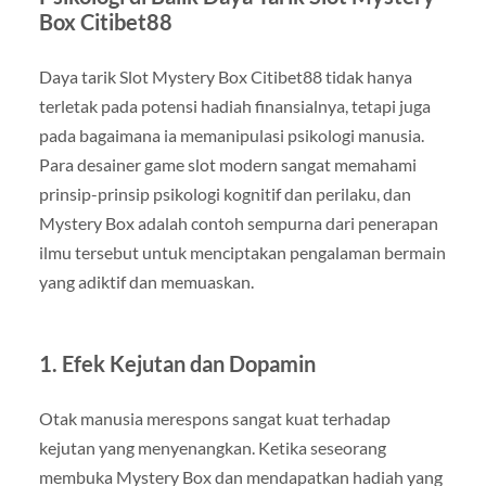
Box Citibet88
Daya tarik Slot Mystery Box Citibet88 tidak hanya
terletak pada potensi hadiah finansialnya, tetapi juga
pada bagaimana ia memanipulasi psikologi manusia.
Para desainer game slot modern sangat memahami
prinsip-prinsip psikologi kognitif dan perilaku, dan
Mystery Box adalah contoh sempurna dari penerapan
ilmu tersebut untuk menciptakan pengalaman bermain
yang adiktif dan memuaskan.
1. Efek Kejutan dan Dopamin
Otak manusia merespons sangat kuat terhadap
kejutan yang menyenangkan. Ketika seseorang
membuka Mystery Box dan mendapatkan hadiah yang