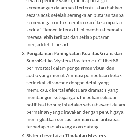
selama periode waktu, mencapai target
kemenangan dalam sesi tertentu, atau bahkan
secara acak setelah serangkaian putaran tanpa
kemenangan untuk memberikan “kesempatan
kedua.” Elemen interaktif ini membuat pemain
merasa lebih terlibat dan setiap putaran
menjadi lebih berarti.
Pengalaman Peningkatan Kualitas Grafis dan
Suara
Ketika Mystery Box terpicu, Citibet88
berinvestasi dalam pengalaman visual dan
audio yang imersif. Animasi pembukaan kotak
seringkali dirancang dengan detail yang
memukau, disertai efek suara dramatis yang
membangun ketegangan. Ini bukan sekadar
notifikasi bonus; ini adalah sebuah event dalam
permainan yang dirayakan dengan penuh gaya,
meningkatkan sensasi bermain dan antisipasi
terhadap hadiah yang akan datang.
Sistem Level atau Tingkatan Mystery