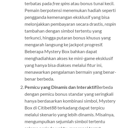
terbatas pada
free spins
atau bonus tunai kecil.
Pemain berpotensi menemukan hadiah seperti
pengganda kemenangan eksklusif yang bisa
melonjakkan pembayaran secara drastis,
respin
tambahan dengan simbol tertentu yang
terkunci, hingga putaran bonus khusus yang
mengarah langsung ke jackpot progresif.
Beberapa Mystery Box bahkan dapat
menghadiahkan akses ke mini-game eksklusif
yang hanya bisa diakses melalui fitur ini,
menawarkan pengalaman bermain yang benar-
benar berbeda.
Pemicu yang Dinamis dan Interaktif
Berbeda
dengan pemicu bonus standar yang seringkali
hanya berdasarkan kombinasi simbol, Mystery
Box di Citibet88 terkadang dapat terpicu
melalui skenario yang lebih dinamis. Misalnya,
mengumpulkan sejumlah simbol tertentu