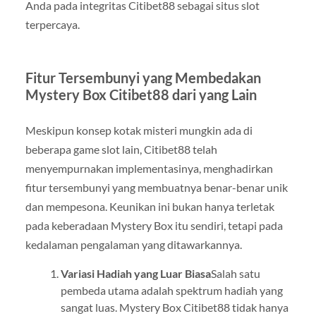
Anda pada integritas Citibet88 sebagai situs slot
terpercaya.
Fitur Tersembunyi yang Membedakan
Mystery Box Citibet88 dari yang Lain
Meskipun konsep kotak misteri mungkin ada di
beberapa game slot lain, Citibet88 telah
menyempurnakan implementasinya, menghadirkan
fitur tersembunyi yang membuatnya benar-benar unik
dan mempesona. Keunikan ini bukan hanya terletak
pada keberadaan Mystery Box itu sendiri, tetapi pada
kedalaman pengalaman yang ditawarkannya.
Variasi Hadiah yang Luar Biasa
Salah satu
pembeda utama adalah spektrum hadiah yang
sangat luas. Mystery Box Citibet88 tidak hanya