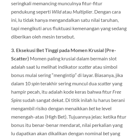
seringkali memancing munculnya fitur-fitur
pendukung seperti
Wild
atau
Multiplier
. Dengan cara
ini, lu tidak hanya mengandalkan satu nilai taruhan,
tapi mengikuti arus fluktuasi kemenangan yang sedang
diberikan oleh mesin tersebut.
3. Eksekusi Bet Tinggi pada Momen Krusial (Pre-
Scatter)
Momen paling krusial dalam bermain slot
adalah saat lu melihat indikator
scatter
atau simbol
bonus mulai sering “mengintip” di layar. Biasanya, jika
dalam 10
spin
terakhir sering muncul dua
scatter
yang
hampir pecah, itu adalah kode keras bahwa fitur
Free
Spins
sudah sangat dekat. Di titik inilah lu harus berani
mengambil risiko dengan menaikkan
bet
ke level
menengah-atas (High Bet). Tujuannya jelas: ketika fitur
bonus itu benar-benar mendarat, nilai perkalian yang
lu dapatkan akan dikalikan dengan nominal
bet
yang