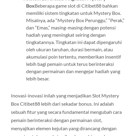
Box
Beberapa game slot di Citibet88 bahkan
memiliki sistem tingkatan untuk Mystery Box.
Misalnya, ada “Mystery Box Perunggu,” “Perak,”
dan “Emas,” masing-masing dengan potensi
hadiah yang meningkat seiring dengan
tingkatannya. Tingkatan ini dapat dipengaruhi
oleh ukuran taruhan, durasi bermain, atau
akumulasi poin tertentu, memberikan insentif
lebih bagi pemain untuk terus berinteraksi
dengan permainan dan mengejar hadiah yang
lebih besar.
Inovasi-inovasi inilah yang menjadikan Slot Mystery
Box Citibet88 lebih dari sekadar bonus. Ini adalah
sebuah fitur yang secara fundamental mengubah cara
pemain berinteraksi dengan permainan slot,
menyajikan elemen kejutan yang dirancang dengan