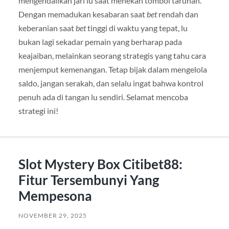
mengendalikan jari lu saat menekan tombol taruhan.
Dengan memadukan kesabaran saat
bet
rendah dan
keberanian saat
bet
tinggi di waktu yang tepat, lu
bukan lagi sekadar pemain yang berharap pada
keajaiban, melainkan seorang strategis yang tahu cara
menjemput kemenangan. Tetap bijak dalam mengelola
saldo, jangan serakah, dan selalu ingat bahwa kontrol
penuh ada di tangan lu sendiri. Selamat mencoba
strategi ini!
Slot Mystery Box Citibet88:
Fitur Tersembunyi Yang
Mempesona
NOVEMBER 29, 2025