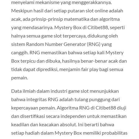
menyelami mekanisme yang menggerakkannya.
Meskipun hasil dari setiap putaran slot online adalah
acak, ada prinsip-prinsip matematika dan algoritma
yang mendasarinya. Mystery Box di Citibet88, seperti
halnya semua game slot terpercaya, didukung oleh
sistem Random Number Generator (RNG) yang
canggih. RNG memastikan bahwa setiap kali Mystery
Box terpicu dan dibuka, hasilnya benar-benar acak dan
tidak dapat diprediksi, menjamin fair play bagi semua
pemain.
Data ilmiah dalam industri game slot menunjukkan
bahwa integritas RNG adalah tulang punggung dari
kepercayaan pemain. Algoritma RNG di Citibet88 diuji
dan disertifikasi secara independen untuk memastikan
keadilan dan keacakan absolut. Ini berarti bahwa
setiap hadiah dalam Mystery Box memiliki probabilitas