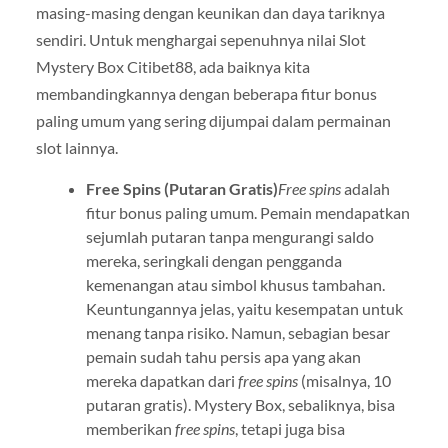
masing-masing dengan keunikan dan daya tariknya
sendiri. Untuk menghargai sepenuhnya nilai Slot
Mystery Box Citibet88, ada baiknya kita
membandingkannya dengan beberapa fitur bonus
paling umum yang sering dijumpai dalam permainan
slot lainnya.
Free Spins (Putaran Gratis)
Free spins
adalah
fitur bonus paling umum. Pemain mendapatkan
sejumlah putaran tanpa mengurangi saldo
mereka, seringkali dengan pengganda
kemenangan atau simbol khusus tambahan.
Keuntungannya jelas, yaitu kesempatan untuk
menang tanpa risiko. Namun, sebagian besar
pemain sudah tahu persis apa yang akan
mereka dapatkan dari
free spins
(misalnya, 10
putaran gratis). Mystery Box, sebaliknya, bisa
memberikan
free spins
, tetapi juga bisa